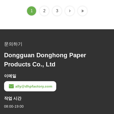
1
2
3
문의하기
Dongguan Donghong Paper
Products Co., Ltd
이메일
ally@dhpfactory.com
작업 시간
08:00-19:00