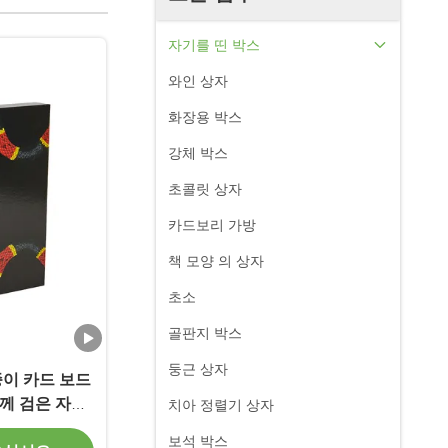
자기를 띤 박스
와인 상자
화장용 박스
강체 박스
초콜릿 상자
카드보리 가방
책 모양 의 상자
초소
골판지 박스
둥근 상자
종이 카드 보드
께 검은 자석
치아 정렬기 상자
보석 박스