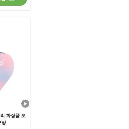
리 화장품 포
모양