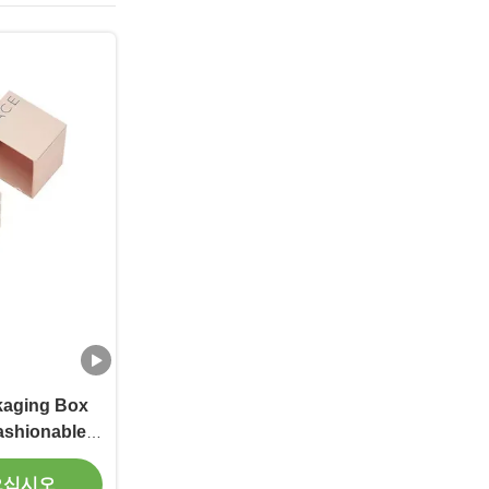
kaging Box
ashionable
 Box
으십시오