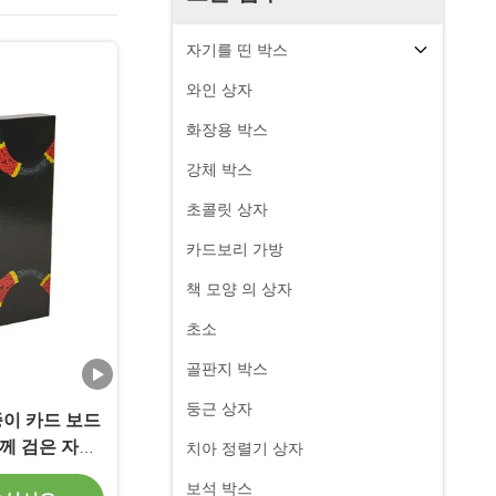
자기를 띤 박스
와인 상자
화장용 박스
강체 박스
초콜릿 상자
카드보리 가방
책 모양 의 상자
초소
골판지 박스
둥근 상자
종이 카드 보드
께 검은 자석
치아 정렬기 상자
보석 박스