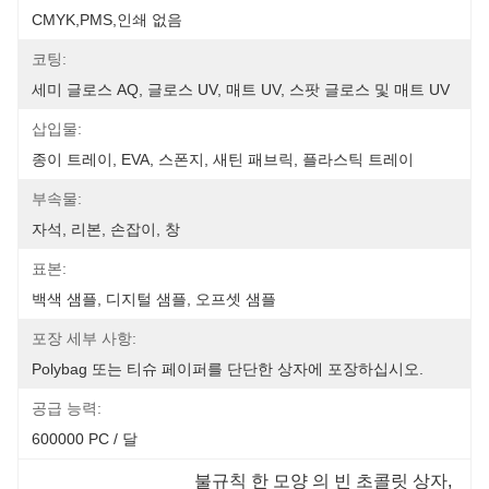
CMYK,PMS,인쇄 없음
코팅:
세미 글로스 AQ, 글로스 UV, 매트 UV, 스팟 글로스 및 매트 UV
삽입물:
종이 트레이, EVA, 스폰지, 새틴 패브릭, 플라스틱 트레이
부속물:
자석, 리본, 손잡이, 창
표본:
백색 샘플, 디지털 샘플, 오프셋 샘플
포장 세부 사항:
Polybag 또는 티슈 페이퍼를 단단한 상자에 포장하십시오.
공급 능력:
600000 PC / 달
불규칙 한 모양 의 빈 초콜릿 상자
, 