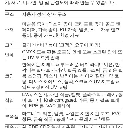
기, 재료, 디자인, 양 및 완성도에 따라 만들 수 있습니다.
구조
사용자 정의 상자 구조
미술용 종이, 텍스처 종이, 크래프트 종이, 골드 앤
소재
페이퍼, 가죽 종이, PU 가죽, 벨벳, PET 가루 렌즈
종이, 종이 카드, 친환경 재료
크기
길이 * 너비 * 높이 (고객의 요구에 따라)
CMYK 또는 판톤 오프셋 인쇄 또는 스크린 인쇄 또
인쇄
는 UV 오프셋 인쇄
반짝이는 & 매트 & 부드러운 터치 라미네이션, 반
짝이는 & 매트 사라진, 필름 & 플라스틱, 금 & 은 필
코팅
름 스탬핑, 텍스처, 반짝이는, 레이저 절단, UV 코
팅, 디보스 & 에보스, 플럭,스코딕스 UV & 포일 &
엠브로싱반전 UV 코팅
EVA, 스폰지, 사틴 직물, 벨벳, 플라스틱 트레이, 종
삽입
이 트레이, Kraft corrugated, 카든, 종이 펄프 트레
이, EPE 폼, VAC 트레이
마그네트, 리본, 벨벳, 나일론 & 면 & 린 로프, PVC
부속품
창문, 금속 잠금 / 봉쇄 / 로고 플레이트 / 핸들
예술 작
AI, PDF, CDR 형식 맞춤형 디자인 / 디자인 서비스