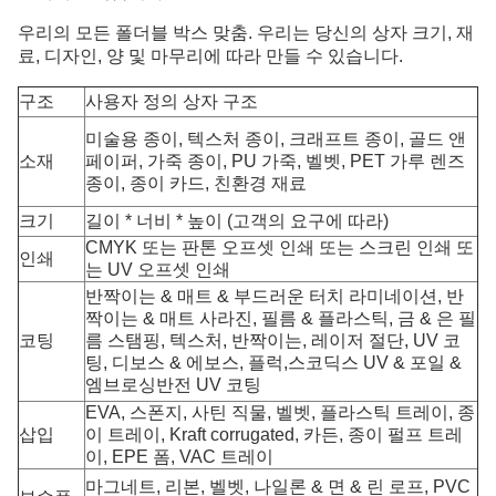
우리의 모든 폴더블 박스 맞춤. 우리는 당신의 상자 크기, 재
료, 디자인, 양 및 마무리에 따라 만들 수 있습니다.
구조
사용자 정의 상자 구조
미술용 종이, 텍스처 종이, 크래프트 종이, 골드 앤
소재
페이퍼, 가죽 종이, PU 가죽, 벨벳, PET 가루 렌즈
종이, 종이 카드, 친환경 재료
크기
길이 * 너비 * 높이 (고객의 요구에 따라)
CMYK 또는 판톤 오프셋 인쇄 또는 스크린 인쇄 또
인쇄
는 UV 오프셋 인쇄
반짝이는 & 매트 & 부드러운 터치 라미네이션, 반
짝이는 & 매트 사라진, 필름 & 플라스틱, 금 & 은 필
코팅
름 스탬핑, 텍스처, 반짝이는, 레이저 절단, UV 코
팅, 디보스 & 에보스, 플럭,스코딕스 UV & 포일 &
엠브로싱반전 UV 코팅
EVA, 스폰지, 사틴 직물, 벨벳, 플라스틱 트레이, 종
삽입
이 트레이, Kraft corrugated, 카든, 종이 펄프 트레
이, EPE 폼, VAC 트레이
마그네트, 리본, 벨벳, 나일론 & 면 & 린 로프, PVC