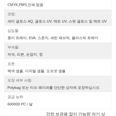
CMYK,PMS,인쇄 없음
코팅:
세미 글로스 AQ, 글로스 UV, 매트 UV, 스팟 글로스 및 매트 UV
삽입물:
종이 트레이, EVA, 스폰지, 새틴 패브릭, 플라스틱 트레이
부속물:
자석, 리본, 손잡이, 창
표본:
백색 샘플, 디지털 샘플, 오프셋 샘플
포장 세부 사항:
Polybag 또는 티슈 페이퍼를 단단한 상자에 포장하십시오.
공급 능력:
600000 PC / 달
안전 보관용 접이 가능한 자기 상