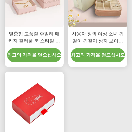
맞춤형 고품질 주얼리 패
사용자 정의 여성 소녀 귀
키지 컬러풀 북 스타일 마
걸이 귀걸이 상자 보이트
그네틱 박스 스펀지 커버
비주 벨루스 조직기 휴대
최고의 가격을 얻으십시오
벨벳 인서트 주얼리 선물
최고의 가격을 얻으십시오
용 보석 보관 상자 재고 제
상자용
품