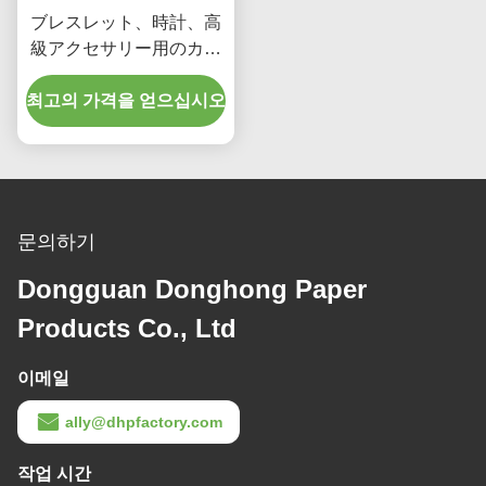
ブレスレット、時計、高
級アクセサリー用のカス
タム引き出し式ジュエリ
최고의 가격을 얻으십시오
ーボックス、ハイエンド
紙ボードパッケージ
문의하기
Dongguan Donghong Paper
Products Co., Ltd
이메일
ally@dhpfactory.com
작업 시간