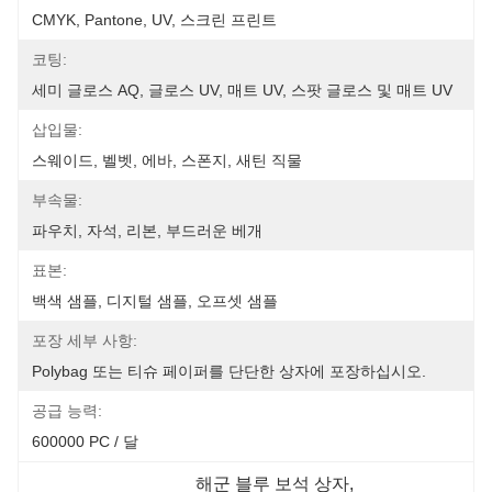
CMYK, Pantone, UV, 스크린 프린트
코팅:
세미 글로스 AQ, 글로스 UV, 매트 UV, 스팟 글로스 및 매트 UV
삽입물:
스웨이드, 벨벳, 에바, 스폰지, 새틴 직물
부속물:
파우치, 자석, 리본, 부드러운 베개
표본:
백색 샘플, 디지털 샘플, 오프셋 샘플
포장 세부 사항:
Polybag 또는 티슈 페이퍼를 단단한 상자에 포장하십시오.
공급 능력:
600000 PC / 달
해군 블루 보석 상자
, 