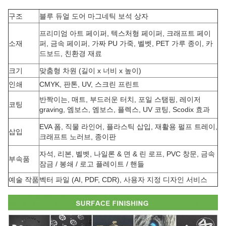
구조
블루 듀얼 도어 마그네틱 보석 상자
프리미엄 아트 페이퍼, 텍스처형 페이퍼, 크래프트 페이
소재
퍼, 금속 페이퍼, 가짜 PU 가죽, 벨벳, PET 가루 종이, 카
드보드, 친환경 재료
크기
맞춤형 차원 (길이 x 너비 x 높이)
인쇄
CMYK, 판톤, UV, 스크린 프린트
반짝이는, 매트, 부드러운 터치, 포일 스탬핑, 레이저
코팅
graving, 엠보스, 엠보스, 플렉스, UV 코팅, Scodix 효과
EVA 폼, 직물 라인어, 플라스틱 삽입, 재활용 펄프 트레이,
삽입
크래프트 노러브, 종이판
자석, 리본, 벨벳, 나일론 & 면 & 린 로프, PVC 창문, 금속
부속품
잠금 / 봉쇄 / 로고 플레이트 / 핸들
예술 작품
벡터 파일 (AI, PDF, CDR), 사용자 지정 디자인 서비스