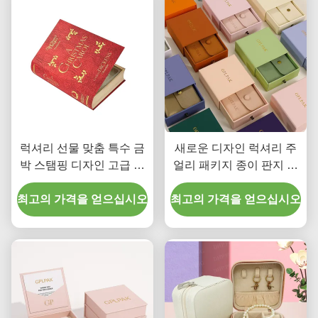
럭셔리 선물 맞춤 특수 금
새로운 디자인 럭셔리 주
박 스탬핑 디자인 고급 종
얼리 패키지 종이 판지 서
이 마그네틱 플랩 카드보
랍 리본 보석용 스웨이드
최고의 가격을 얻으십시오
드 포장 책 모양 주얼리 박
최고의 가격을 얻으십시오
백 포함 선물 상자
스