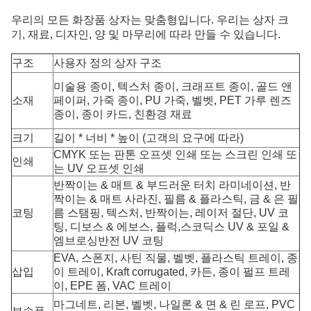
우리의 모든 화장품 상자는 맞춤형입니다. 우리는 상자 크
기, 재료, 디자인, 양 및 마무리에 따라 만들 수 있습니다.
구조
사용자 정의 상자 구조
미술용 종이, 텍스처 종이, 크래프트 종이, 골드 앤
소재
페이퍼, 가죽 종이, PU 가죽, 벨벳, PET 가루 렌즈
종이, 종이 카드, 친환경 재료
크기
길이 * 너비 * 높이 (고객의 요구에 따라)
CMYK 또는 판톤 오프셋 인쇄 또는 스크린 인쇄 또
인쇄
는 UV 오프셋 인쇄
반짝이는 & 매트 & 부드러운 터치 라미네이션, 반
짝이는 & 매트 사라진, 필름 & 플라스틱, 금 & 은 필
코팅
름 스탬핑, 텍스처, 반짝이는, 레이저 절단, UV 코
팅, 디보스 & 에보스, 플럭,스코딕스 UV & 포일 &
엠브로싱반전 UV 코팅
EVA, 스폰지, 사틴 직물, 벨벳, 플라스틱 트레이, 종
삽입
이 트레이, Kraft corrugated, 카든, 종이 펄프 트레
이, EPE 폼, VAC 트레이
마그네트, 리본, 벨벳, 나일론 & 면 & 린 로프, PVC