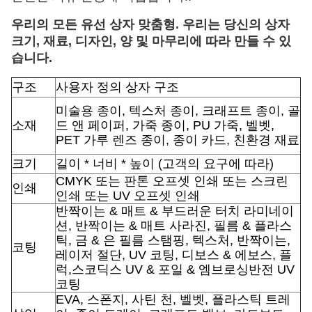
우리의 모든 유선 상자 맞춤형. 우리는 당신의 상자
크기, 재료, 디자인, 양 및 마무리에 따라 만들 수 있
습니다.
구조
사용자 정의 상자 구조
미술용 종이, 텍스처 종이, 크래프트 종이, 골
소재
드 앤 페이퍼, 가죽 종이, PU 가죽, 벨벳,
PET 가루 렌즈 종이, 종이 카드, 친환경 재료
크기
길이 * 너비 * 높이 (고객의 요구에 따라)
CMYK 또는 판톤 오프셋 인쇄 또는 스크린
인쇄
인쇄 또는 UV 오프셋 인쇄
반짝이는 & 매트 & 부드러운 터치 라미네이
션, 반짝이는 & 매트 사라진, 필름 & 플라스
틱, 금 & 은 필름 스탬핑, 텍스처, 반짝이는,
코팅
레이저 절단, UV 코팅, 디보스 & 에보스, 플
럭,스코딕스 UV & 포일 & 엠브로싱반전 UV
코팅
EVA, 스폰지, 사틴 천, 벨벳, 플라스틱 트레