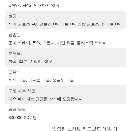
CMYK, PMS, 인쇄하지 않음
코팅:
세미 글로스 AQ, 글로스 UV, 매트 UV, 스팟 글로스 및 매트 UV
삽입물:
종이 트레이, EVA, 스폰지, 사틴 직물, 플라스틱 트레이
부속물:
자석, 리본, 손잡이, 창문
표본:
백색 샘플, 디지털 샘플, 오프셋 샘플
포장 세부 사항:
티슈 페이퍼는 단단한 상자에 포장합니다.
공급 능력:
600000 PC / 달
맞춤형 노러브 카드보드 메일 상