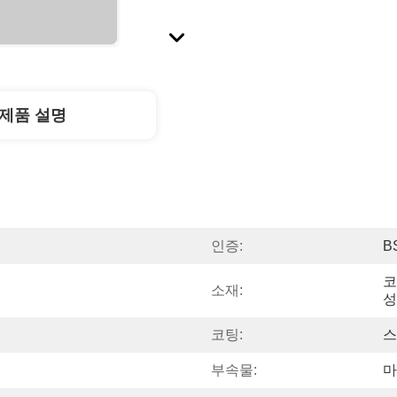
제품 설명
인증:
B
코
소재:
성
코팅:
스
부속물:
마