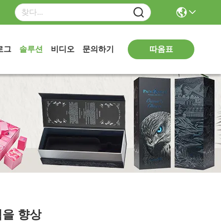
따옴표
로그
솔루션
비디오
문의하기
험을 향상